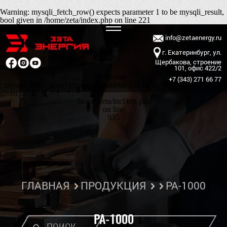
Warning
: mysqli_fetch_row() expects parameter 1 to be mysqli_result,
bool given in
/home/zeta/index.php
on line
221
info@zetaenergy.ru
г. Екатеринбург, ул.
Щербакова, строение
101, офис 422/2
Warning
+7 (343) 271 66 77
: mysqli_fetch_row() expects parameter 1 to be mysqli_result, bool
given in
/home/zeta/incl/top.php
on line
935
ГЛАВНАЯ
ПРОДУКЦИЯ
PA-1000
PA-1000