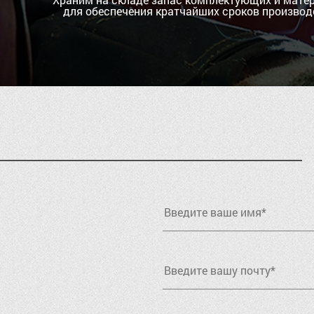
для обеспечения кратчайших сроков производ