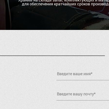
для обеспечения кратчайших сроков производ