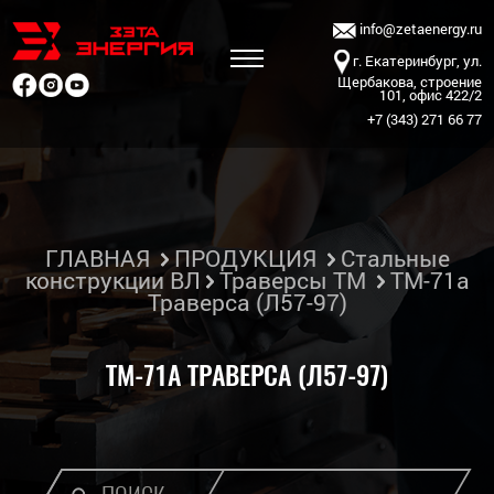
info@zetaenergy.ru
г. Екатеринбург, ул.
Щербакова, строение
101, офис 422/2
+7 (343) 271 66 77
ГЛАВНАЯ
ПРОДУКЦИЯ
Стальные
конструкции ВЛ
Траверсы ТМ
ТМ-71а
Траверса (Л57-97)
ТМ-71А ТРАВЕРСА (Л57-97)